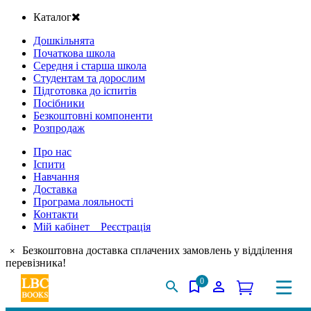
Каталог
Дошкільнята
Початкова школа
Середня і старша школа
Студентам та дорослим
Підготовка до іспитів
Посібники
Безкоштовні компоненти
Розпродаж
Про нас
Іспити
Навчання
Доставка
Програма лояльності
Контакти
Мій кабінет Реєстрація
Безкоштовна доставка сплачених замовлень у відділення
×
перевізника!
0