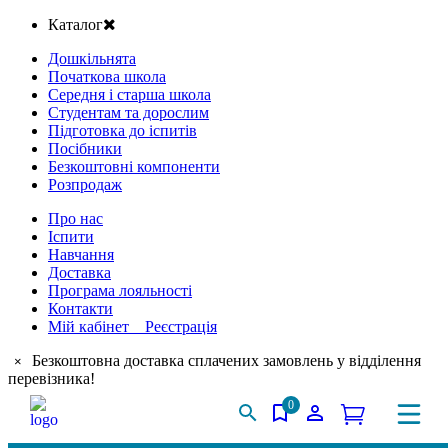
Каталог
Дошкільнята
Початкова школа
Середня і старша школа
Студентам та дорослим
Підготовка до іспитів
Посібники
Безкоштовні компоненти
Розпродаж
Про нас
Іспити
Навчання
Доставка
Програма лояльності
Контакти
Мій кабінет Реєстрація
Безкоштовна доставка сплачених замовлень у відділення
×
перевізника!
0