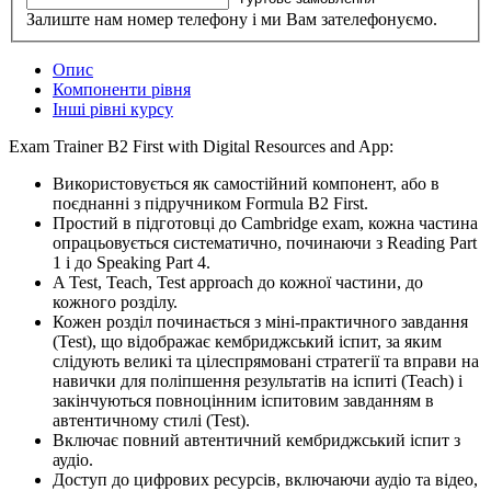
Залиште нам номер телефону і ми Вам зателефонуємо.
Опис
Компоненти рівня
Інші рівні курсу
Exam Trainer B2 First with Digital Resources and App:
Використовується як самостійний компонент, або в
поєднанні з підручником Formula B2 First.
Простий в підготовці до Cambridge exam, кожна частина
опрацьовується систематично, починаючи з Reading Part
1 і до Speaking Part 4.
A Test, Teach, Test approach до кожної частини, до
кожного розділу.
Кожен розділ починається з міні-практичного завдання
(Test), що відображає кембриджський іспит, за яким
слідують великі та цілеспрямовані стратегії та вправи на
навички для поліпшення результатів на іспиті (Teach) і
закінчуються повноцінним іспитовим завданням в
автентичному стилі (Test).
Включає повний автентичний кембриджський іспит з
аудіо.
Доступ до цифрових ресурсів, включаючи аудіо та відео,