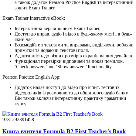
а також додаток Pearson Practice English та інтерактивний
зошит Exam Trainer.
Exam Trainer Interactive eBook:
Інтерактивна версія зошиту Exam Trainer.
Доступ до вправ, аудіо і відео в будь-якому місті і в будь-
який час.
Взаємодійте з текстами та вправами, виділяючи, роблячи
примітки та додаючи текстові поля.
Адаптивність до різних розмірів екранів ваших девайсів.
Функціонал перевірки відповідей та показ помилок.
‘Check answers’ and ‘Show answers’ functionality.
Pearson Practice English App:
Додаток надає доступ до відео про іспит, тестових
відеороликів із розмовою та до обширного аудіо банку.
Він також включає інтерактивну практику граматики
курсу.
9781292391458
Книга вчителя Formula B2 First Teacher's Book