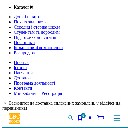
Каталог
Дошкільнята
Початкова школа
Середня і старша школа
Студентам та дорослим
Підготовка до іспитів
Посібники
Безкоштовні компоненти
Розпродаж
Про нас
Іспити
Навчання
Доставка
Програма лояльності
Контакти
Мій кабінет Реєстрація
Безкоштовна доставка сплачених замовлень у відділення
×
перевізника!
0