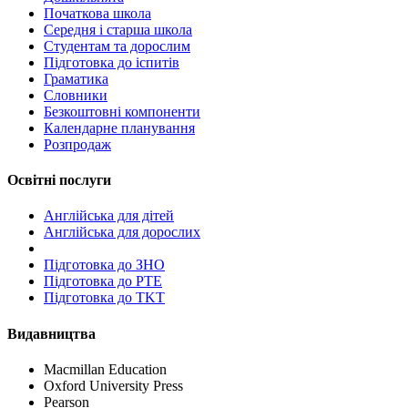
Початкова школа
Середня і старша школа
Студентам та дорослим
Підготовка до іспитів
Граматика
Словники
Безкоштовні компоненти
Календарне планування
Розпродаж
Освітні послуги
Англійська для дітей
Англійська для дорослих
Пiдготовка до ЗНО
Підготовка до PTE
Підготовка до TKT
Видавництва
Macmillan Education
Oxford University Press
Pearson