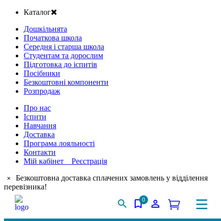
Каталог
Дошкільнята
Початкова школа
Середня і старша школа
Студентам та дорослим
Підготовка до іспитів
Посібники
Безкоштовні компоненти
Розпродаж
Про нас
Іспити
Навчання
Доставка
Програма лояльності
Контакти
Мій кабінет Реєстрація
Безкоштовна доставка сплачених замовлень у відділення
×
перевізника!
0