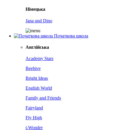
Німецька
Jana und Dino
Початкова школа
Англійська
Academy Stars
Beehive
Bright Ideas
English World
Family and Friends
Fairyland
Fly High
i-Wonder