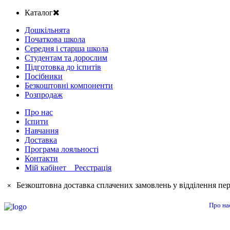
Каталог
Дошкільнята
Початкова школа
Середня і старша школа
Студентам та дорослим
Підготовка до іспитів
Посібники
Безкоштовні компоненти
Розпродаж
Про нас
Іспити
Навчання
Доставка
Програма лояльності
Контакти
Мій кабінет Реєстрація
Безкоштовна доставка сплачених замовлень у відділення пер
×
Про на