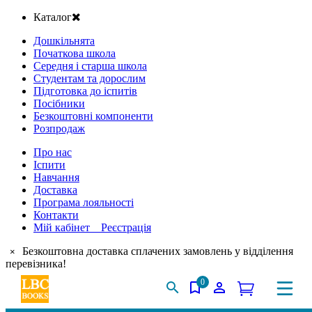
Каталог
Дошкільнята
Початкова школа
Середня і старша школа
Студентам та дорослим
Підготовка до іспитів
Посібники
Безкоштовні компоненти
Розпродаж
Про нас
Іспити
Навчання
Доставка
Програма лояльності
Контакти
Мій кабінет Реєстрація
Безкоштовна доставка сплачених замовлень у відділення
×
перевізника!
0