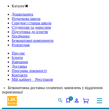
Каталог
Дошкільнята
Початкова школа
Середня і старша школа
Студентам та дорослим
Підготовка до іспитів
Посібники
Безкоштовні компоненти
Розпродаж
Про нас
Іспити
Навчання
Доставка
Програма лояльності
Контакти
Мій кабінет Реєстрація
Безкоштовна доставка сплачених замовлень у відділення
×
перевізника!
0