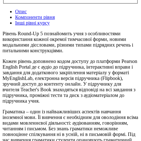
Опис
Компоненти рівня
Інші рівні курсу
Рівень Round-Up 5 познайомить учня з особливостями
використання кожної окремої тимчасової форми, новими
модальними дієсловами, різними типами підрядних речень і
питальними конструкціями.
Кожен рівень доповнено кодом доступу до платформи Pearson
English Portal де є аудіо до підручника, інтерактивні вправи і
завдання для додаткового закріплення матеріалу у форматі
MyEnglishLab, електронна версія підручника (Flipbook),
зручний доступ до контенту онлайн. У підручнику для
вчителя Teacher's Book знаходяться відповіді на всі завдання з
підручника, проміжні тести та диск з аудіоматеріалом до
підручника учня.
Граматика – один із найважливіших аспектів навчання
іноземної мови. Її вивчення є необхідним для оволодіння всіма
видами мовленнєвої діяльності: аудіюванням, говорінням,
читанням і письмом. Без знань граматики неможливе
повноцінне спілкування ні в усній, ні в письмовій формі. Під
час вивчення граматики студенти опановують граматичний