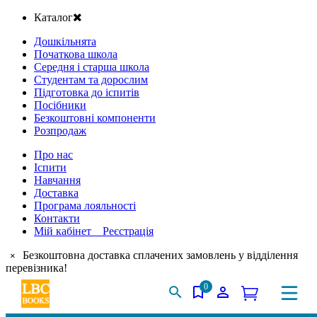
Каталог
Дошкільнята
Початкова школа
Середня і старша школа
Студентам та дорослим
Підготовка до іспитів
Посібники
Безкоштовні компоненти
Розпродаж
Про нас
Іспити
Навчання
Доставка
Програма лояльності
Контакти
Мій кабінет Реєстрація
Безкоштовна доставка сплачених замовлень у відділення
×
перевізника!
0