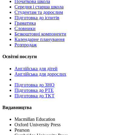
Початкова школа
Середня і старша школа
Студентам та дорослим
Підготовка до іспитів
Граматика
Словники
Безкоштовні компоненти
Календарне планування
Розпродаж
Освітні послуги
Англійська для дітей
Англійська для дорослих
Пiдготовка до ЗНО
Підготовка до PTE
Підготовка до TKT
Видавництва
Macmillan Education
Oxford University Press
Pearson