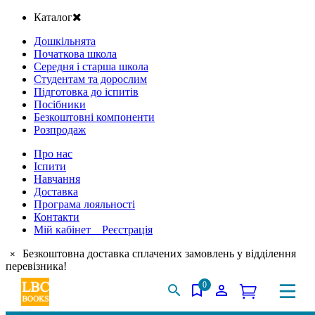
Каталог
Дошкільнята
Початкова школа
Середня і старша школа
Студентам та дорослим
Підготовка до іспитів
Посібники
Безкоштовні компоненти
Розпродаж
Про нас
Іспити
Навчання
Доставка
Програма лояльності
Контакти
Мій кабінет Реєстрація
Безкоштовна доставка сплачених замовлень у відділення
×
перевізника!
0