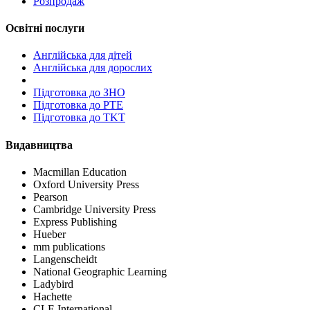
Розпродаж
Освітні послуги
Англійська для дітей
Англійська для дорослих
Пiдготовка до ЗНО
Підготовка до PTE
Підготовка до TKT
Видавництва
Macmillan Education
Oxford University Press
Pearson
Cambridge University Press
Express Publishing
Hueber
mm publications
Langenscheidt
National Geographic Learning
Ladybird
Hachette
CLE International