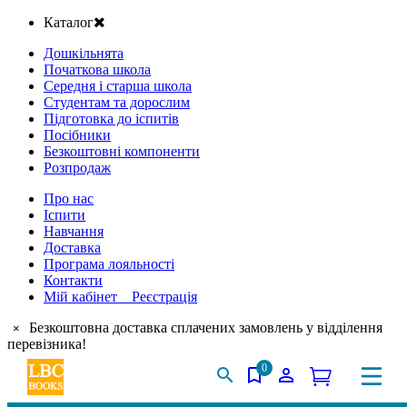
Каталог
Дошкільнята
Початкова школа
Середня і старша школа
Студентам та дорослим
Підготовка до іспитів
Посібники
Безкоштовні компоненти
Розпродаж
Про нас
Іспити
Навчання
Доставка
Програма лояльності
Контакти
Мій кабінет Реєстрація
Безкоштовна доставка сплачених замовлень у відділення
×
перевізника!
0