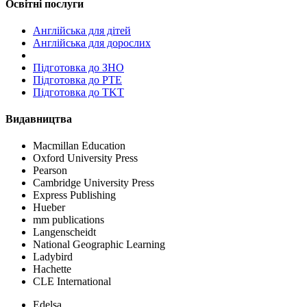
Освітні послуги
Англійська для дітей
Англійська для дорослих
Пiдготовка до ЗНО
Підготовка до PTE
Підготовка до TKT
Видавництва
Macmillan Education
Oxford University Press
Pearson
Cambridge University Press
Express Publishing
Hueber
mm publications
Langenscheidt
National Geographic Learning
Ladybird
Hachette
CLE International
Edelsa