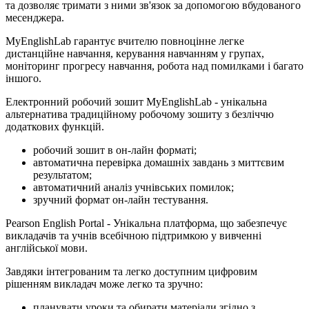
та дозволяє тримати з ними зв'язок за допомогою вбудованого
месенджера.
MyEnglishLab гарантує вчителю повноцінне легке
дистанційне навчання, керування навчанням у групах,
моніторинг прогресу навчання, робота над помилками і багато
іншого.
Електронний робочий зошит MyEnglishLab - унікальна
альтернатива традиційному робочому зошиту з безліччю
додаткових функцій.
робочий зошит в он-лайн форматі;
автоматична перевірка домашніх завдань з миттєвим
результатом;
автоматичний аналіз учнівських помилок;
зручний формат он-лайн тестування.
Pearson English Portal - Унікальна платформа, що забезпечує
викладачів та учнів всебічною підтримкою у вивченні
англійської мови.
Завдяки інтегрованим та легко доступним цифровим
рішенням викладач може легко та зручно:
планувати уроки та обирати матеріали згідно з