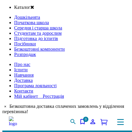
Каталог
Дошкільнята
Початкова школа
Середня і старша школа
Студентам та дорослим
Підготовка до іспитів
Посібники
Безкоштовні компоненти
Розпродаж
Про нас
Іспити
Навчання
Доставка
Програма лояльності
Контакти
Мій кабінет Реєстрація
Безкоштовна доставка сплачених замовлень у відділення
×
перевізника!
0