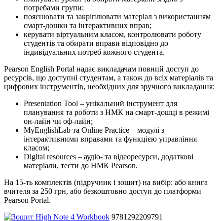
потребами групи;
пояснювати та закріплювати матеріал з використанням
смарт-дошки та інтерактивних вправ;
керувати віртуальним класом, контролювати роботу
студентів та обирати вправи відповідно до
індивідуальних потреб кожного студента.
Pearson English Portal надає викладачам повний доступ до
ресурсів, що доступні студентам, а також до всіх матеріалів та
цифрових інструментів, необхідних для зручного викладання:
Presentation Tool – унікальний інструмент для
планування та роботи з НМК на смарт-дошці в режимі
он-лайн чи оф-лайн;
MyEnglishLab та Online Practice – модулі з
інтерактивними вправами та функцією управління
класом;
Digital resources – аудіо- та відеоресурси, додаткові
матеріали, тести до НМК Pearson.
На 15-ть комплектів (підручник і зошит) на вибір: або книга
вчителя за 250 грн, або безкоштовно доступ до платформи
Pearson Portal.
9781292209791