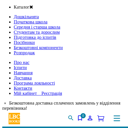
Каталог
Дошкільнята
Початкова школа
Середня і старша школа
Студентам та дорослим
Підготовка до іспитів
Посібники
Безкоштовні компоненти
Розпродаж
Про нас
Іспити
Навчання
Доставка
Програма лояльності
Контакти
Мій кабінет Реєстрація
Безкоштовна доставка сплачених замовлень у відділення
×
перевізника!
0