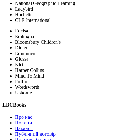
National Geographic Learning
Ladybird
Hachette
CLE International
Edelsa
Edilingua
Bloomsbury Children's
Didier
Edinumen
Glossa
Klett
Harper Collins
Mind To Mind
Puffin
Wordsworth
Usborne
LBCBooks
Про нас
Новини
Вакансії
Публічний договір
Політика безпеки