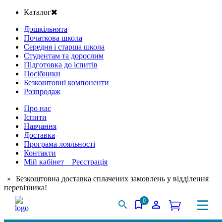
Каталог
Дошкільнята
Початкова школа
Середня і старша школа
Студентам та дорослим
Підготовка до іспитів
Посібники
Безкоштовні компоненти
Розпродаж
Про нас
Іспити
Навчання
Доставка
Програма лояльності
Контакти
Мій кабінет Реєстрація
Безкоштовна доставка сплачених замовлень у відділення
×
перевізника!
0