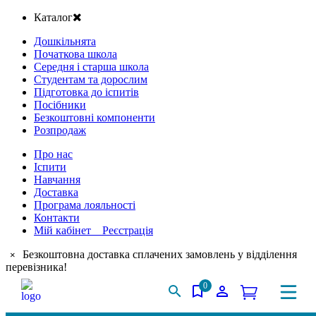
Каталог
Дошкільнята
Початкова школа
Середня і старша школа
Студентам та дорослим
Підготовка до іспитів
Посібники
Безкоштовні компоненти
Розпродаж
Про нас
Іспити
Навчання
Доставка
Програма лояльності
Контакти
Мій кабінет Реєстрація
Безкоштовна доставка сплачених замовлень у відділення
×
перевізника!
0