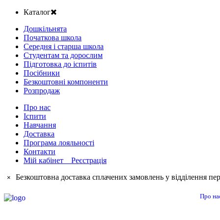
Каталог
Дошкільнята
Початкова школа
Середня і старша школа
Студентам та дорослим
Підготовка до іспитів
Посібники
Безкоштовні компоненти
Розпродаж
Про нас
Іспити
Навчання
Доставка
Програма лояльності
Контакти
Мій кабінет Реєстрація
Безкоштовна доставка сплачених замовлень у відділення пер
×
Про на