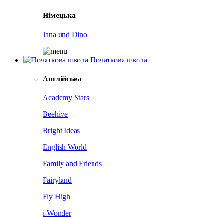
Німецька
Jana und Dino
Початкова школа
Англійська
Academy Stars
Beehive
Bright Ideas
English World
Family and Friends
Fairyland
Fly High
i-Wonder