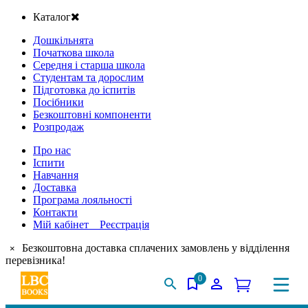
Каталог
Дошкільнята
Початкова школа
Середня і старша школа
Студентам та дорослим
Підготовка до іспитів
Посібники
Безкоштовні компоненти
Розпродаж
Про нас
Іспити
Навчання
Доставка
Програма лояльності
Контакти
Мій кабінет Реєстрація
Безкоштовна доставка сплачених замовлень у відділення
×
перевізника!
0