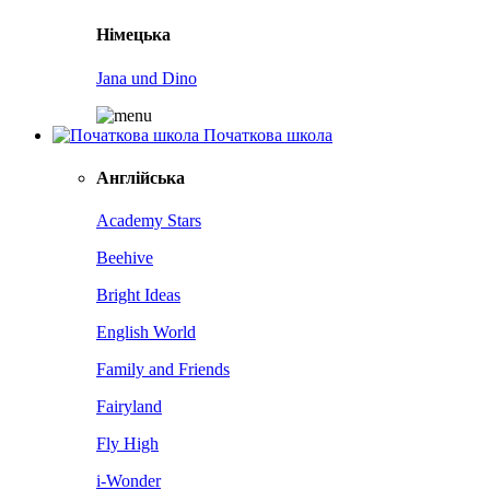
Німецька
Jana und Dino
Початкова школа
Англійська
Academy Stars
Beehive
Bright Ideas
English World
Family and Friends
Fairyland
Fly High
i-Wonder