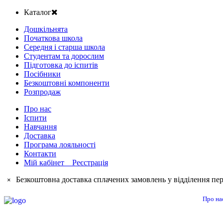
Каталог
Дошкільнята
Початкова школа
Середня і старша школа
Студентам та дорослим
Підготовка до іспитів
Посібники
Безкоштовні компоненти
Розпродаж
Про нас
Іспити
Навчання
Доставка
Програма лояльності
Контакти
Мій кабінет Реєстрація
Безкоштовна доставка сплачених замовлень у відділення пер
×
Про на