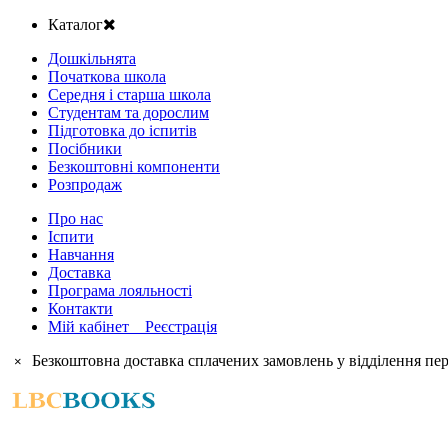
Каталог
Дошкільнята
Початкова школа
Середня і старша школа
Студентам та дорослим
Підготовка до іспитів
Посібники
Безкоштовні компоненти
Розпродаж
Про нас
Іспити
Навчання
Доставка
Програма лояльності
Контакти
Мій кабінет Реєстрація
Безкоштовна доставка сплачених замовлень у відділення пер
×