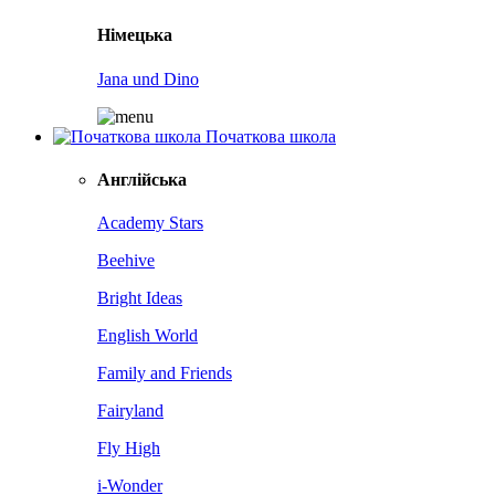
Німецька
Jana und Dino
Початкова школа
Англійська
Academy Stars
Beehive
Bright Ideas
English World
Family and Friends
Fairyland
Fly High
i-Wonder