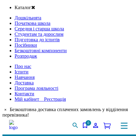
Каталог
Дошкільнята
Початкова школа
Середня і старша школа
Студентам та дорослим
Підготовка до іспитів
Посібники
Безкоштовні компоненти
Розпродаж
Про нас
Іспити
Навчання
Доставка
Програма лояльності
Контакти
Мій кабінет Реєстрація
Безкоштовна доставка сплачених замовлень у відділення
×
перевізника!
0