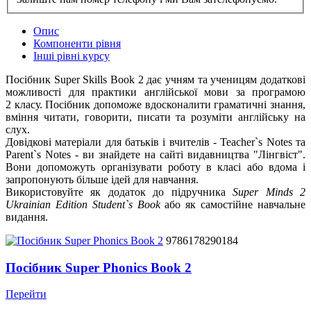
Опис
Компоненти рівня
Інші рівні курсу
Посібник Super Skills Book 2 дає учням та ученицям додаткові
можливості для практики англійської мови за програмою
2 класу. Посібник допоможе вдосконалити граматичні знання,
вміння читати, говорити, писати та розуміти англійську на
слух.
Довідкові матеріали для батьків і вчителів - Teacher`s Notes та
Parent`s Notes - ви знайдете на сайті видавництва "Лінгвіст".
Вони допоможуть організувати роботу в класі або вдома і
запропонують більше ідей для навчання.
Використовуйте як додаток до підручника
Super Minds 2
Ukrainian Edition Student`s Book
або як самостійне навчальне
видання.
9786178290184
Посібник Super Phonics Book 2
Перейти