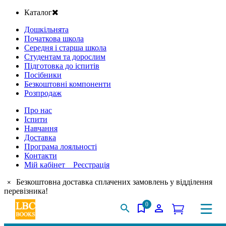
Каталог
Дошкільнята
Початкова школа
Середня і старша школа
Студентам та дорослим
Підготовка до іспитів
Посібники
Безкоштовні компоненти
Розпродаж
Про нас
Іспити
Навчання
Доставка
Програма лояльності
Контакти
Мій кабінет Реєстрація
Безкоштовна доставка сплачених замовлень у відділення
×
перевізника!
0