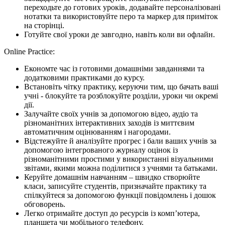
переходьте до готових уроків, додавайте персоналізовані
нотатки та використовуйте перо та маркер для приміток
на сторінці.
Готуйте свої уроки де завгодно, навіть коли ви офлайн.
Online Practice:
Економте час із готовими домашніми завданнями та
додатковими практиками до курсу.
Встановіть чітку практику, керуючи тим, що бачать ваші
учні - блокуйте та розблокуйте розділи, уроки чи окремі
дії.
Залучайте своїх учнів за допомогою відео, аудіо та
різноманітних інтерактивних заходів із миттєвим
автоматичним оцінюванням і нагородами.
Відстежуйте й аналізуйте прогрес і бали ваших учнів за
допомогою інтегрованого журналу оцінок із
різноманітними простими у використанні візуальними
звітами, якими можна поділитися з учнями та батьками.
Керуйте домашнім навчанням – швидко створюйте
класи, записуйте студентів, призначайте практику та
спілкуйтеся за допомогою функції повідомлень і дошок
обговорень.
Легко отримайте доступ до ресурсів із комп’ютера,
планшета чи мобільного телефону.