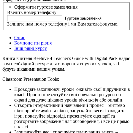
Оформити гуртове замовлення
×
Введіть номер телефону
Гуртове замовлення
Залиште нам номер телефону і ми Вам зателефонуємо.
Опис
Компоненти рівня
Інші рівні курсу
Книга вчителя Beehive 4 Teacher's Guide with Digital Pack надає
вам необхідний ресурс для створення гнучких уроків, які
будуть цікавими вашим учням.
Classroom Presentation Tools:
Проводьте захоплюючі уроки–оживіть свої підручники в
класі. Просто презентуйте свої навчальні ресурси на
екрані для дуже цікавих уроків віч-на-віч або онлайн.
Створіть інтерактивний навчальний процес – миттєво
відтворюйте аудіо та відео, запускайте веселі заходи та
ігри, показуйте відповіді, презентуйте сценарії та
розгортайте зображення для обговорення, і все це прямо
в класі.
Заощаджуйте час і спрощуйте планування занять –