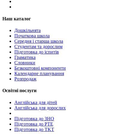
Наш каталог
Дошкільнята
Початкова школа
Середня і старша школа
Студентам та дорослим
Підготовка до іспитів
Граматика
Словники
Безкоштовні компоненти
Календарне планування
Розпродаж
Освітні послуги
Англійська для дітей
Англійська для дорослих
Пiдготовка до ЗНО
Підготовка до PTE
Підготовка до TKT