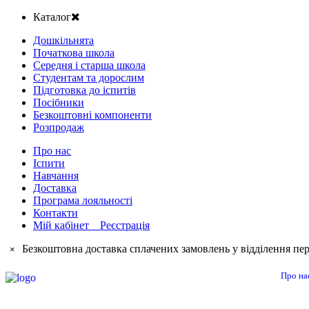
Каталог
Дошкільнята
Початкова школа
Середня і старша школа
Студентам та дорослим
Підготовка до іспитів
Посібники
Безкоштовні компоненти
Розпродаж
Про нас
Іспити
Навчання
Доставка
Програма лояльності
Контакти
Мій кабінет Реєстрація
Безкоштовна доставка сплачених замовлень у відділення пер
×
Про на