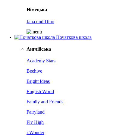
Німецька
Jana und Dino
Початкова школа
Англійська
Academy Stars
Beehive
Bright Ideas
English World
Family and Friends
Fairyland
Fly High
i-Wonder