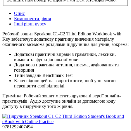
Опис
Компоненти рівня
Інші рівні курсу
Робочий зошит Speakout C1-C2 Third Edition Workbook with
Key забезпечує додаткову практику вивчення матеріалу,
охопленого вісьмома розділами підручника для учнів, зокрема:
Додаткові практичні вправи з граматики, лексики,
вимови та функціональної мови
Додаткова практика читання, письма, аудіювання та
говоріння
Типи завдань Benchmark Test
Ключ відповідей на звороті книги, щоб учні могли
перевірити свої відповіді.
Примітка: Робочий зошит містить друковані версії онлайн-
практикумів.
Аудіо доступне онлайн за допомогою коду
доступу в підручнику того ж рівня.
9781292407494