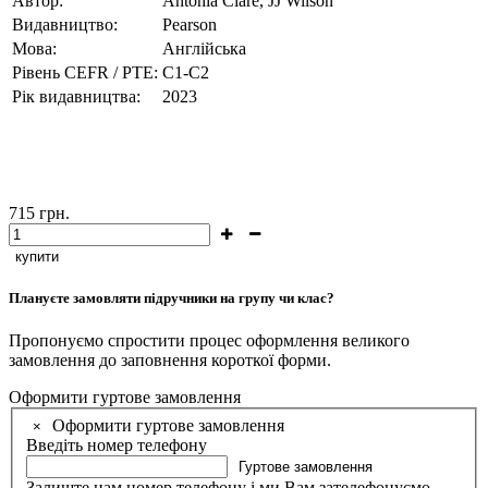
Автор:
Antonia Clare, JJ Wilson
Видавництво:
Pearson
Мова:
Англійська
Рівень CEFR / PTE:
С1-С2
Рік видавництва:
2023
715
грн.
купити
Плануєте замовляти підручники на групу чи клас?
Пропонуємо спростити процес оформлення великого
замовлення до заповнення короткої форми.
Оформити гуртове замовлення
Оформити гуртове замовлення
×
Введіть номер телефону
Гуртове замовлення
Залиште нам номер телефону і ми Вам зателефонуємо.