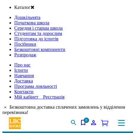
Каталог
Дошкільнята
Початкова школа
Середня і старша школа
Студентам та дорослим
Підготовка до іспитів
Посібники
Безкоштовні компоненти
Розпродаж
Про нас
Іспити
Навчання
Доставка
Програма лояльності
Контакти
Мій кабінет Реєстрація
Безкоштовна доставка сплачених замовлень у відділення
×
перевізника!
0