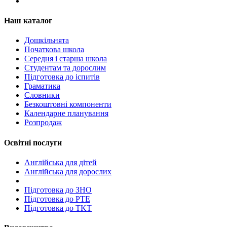
Наш каталог
Дошкільнята
Початкова школа
Середня і старша школа
Студентам та дорослим
Підготовка до іспитів
Граматика
Словники
Безкоштовні компоненти
Календарне планування
Розпродаж
Освітні послуги
Англійська для дітей
Англійська для дорослих
Пiдготовка до ЗНО
Підготовка до PTE
Підготовка до TKT