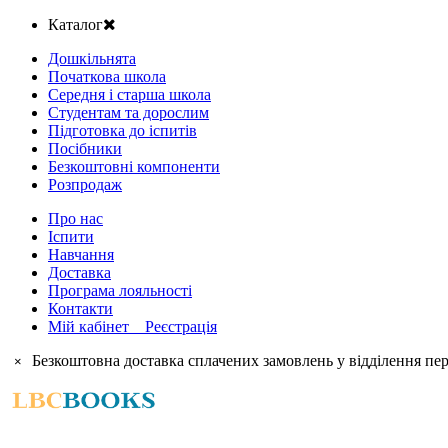
Каталог
Дошкільнята
Початкова школа
Середня і старша школа
Студентам та дорослим
Підготовка до іспитів
Посібники
Безкоштовні компоненти
Розпродаж
Про нас
Іспити
Навчання
Доставка
Програма лояльності
Контакти
Мій кабінет Реєстрація
Безкоштовна доставка сплачених замовлень у відділення пер
×