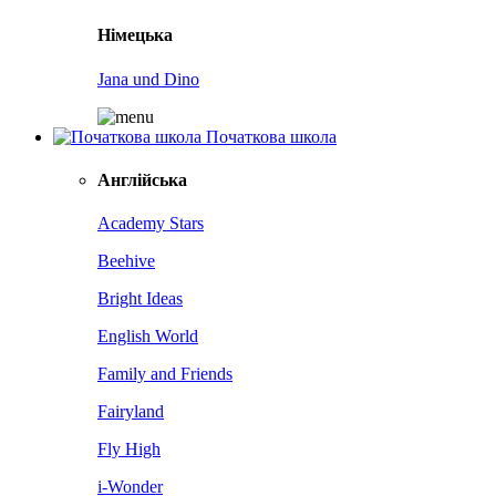
Німецька
Jana und Dino
Початкова школа
Англійська
Academy Stars
Beehive
Bright Ideas
English World
Family and Friends
Fairyland
Fly High
i-Wonder