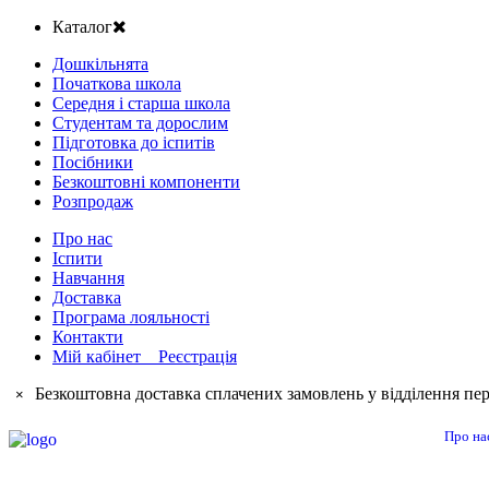
Каталог
Дошкільнята
Початкова школа
Середня і старша школа
Студентам та дорослим
Підготовка до іспитів
Посібники
Безкоштовні компоненти
Розпродаж
Про нас
Іспити
Навчання
Доставка
Програма лояльності
Контакти
Мій кабінет Реєстрація
Безкоштовна доставка сплачених замовлень у відділення пер
×
Про на