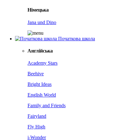
Німецька
Jana und Dino
Початкова школа
Англійська
Academy Stars
Beehive
Bright Ideas
English World
Family and Friends
Fairyland
Fly High
i-Wonder