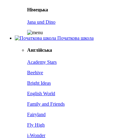
Німецька
Jana und Dino
Початкова школа
Англійська
Academy Stars
Beehive
Bright Ideas
English World
Family and Friends
Fairyland
Fly High
i-Wonder