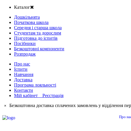
Каталог
Дошкільнята
Початкова школа
Середня і старша школа
Студентам та дорослим
Підготовка до іспитів
Посібники
Безкоштовні компоненти
Розпродаж
Про нас
Іспити
Навчання
Доставка
Програма лояльності
Контакти
Мій кабінет Реєстрація
Безкоштовна доставка сплачених замовлень у відділення пер
×
Про на