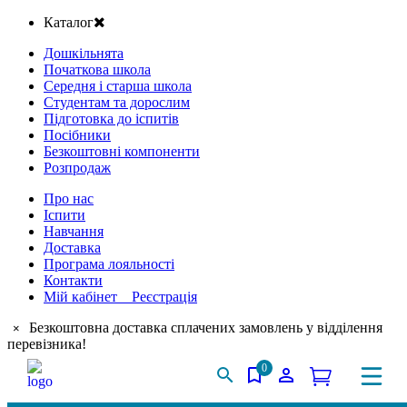
Каталог
Дошкільнята
Початкова школа
Середня і старша школа
Студентам та дорослим
Підготовка до іспитів
Посібники
Безкоштовні компоненти
Розпродаж
Про нас
Іспити
Навчання
Доставка
Програма лояльності
Контакти
Мій кабінет Реєстрація
Безкоштовна доставка сплачених замовлень у відділення
×
перевізника!
0