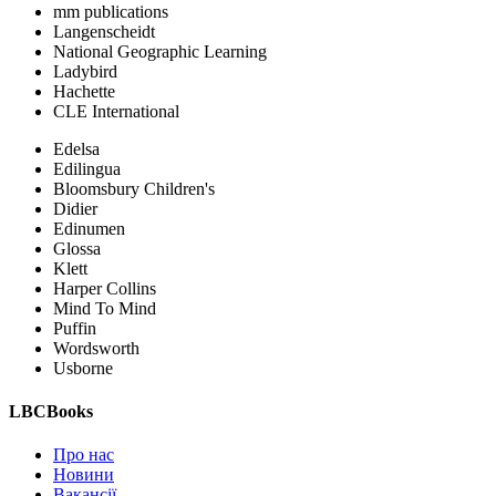
mm publications
Langenscheidt
National Geographic Learning
Ladybird
Hachette
CLE International
Edelsa
Edilingua
Bloomsbury Children's
Didier
Edinumen
Glossa
Klett
Harper Collins
Mind To Mind
Puffin
Wordsworth
Usborne
LBCBooks
Про нас
Новини
Вакансії